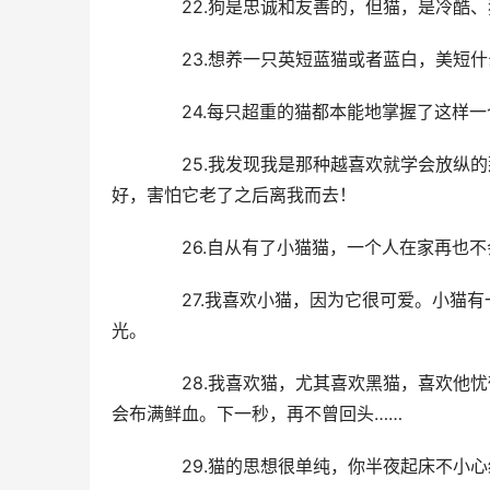
  22.狗是忠诚和友善的，但猫，是冷酷
  23.想养一只英短蓝猫或者蓝白，美短
  24.每只超重的猫都本能地掌握了这样
  25.我发现我是那种越喜欢就学会放纵
好，害怕它老了之后离我而去！
  26.自从有了小猫猫，一个人在家再也
  27.我喜欢小猫，因为它很可爱。小猫
光。
  28.我喜欢猫，尤其喜欢黑猫，喜欢他
会布满鲜血。下一秒，再不曾回头……
  29.猫的思想很单纯，你半夜起床不小