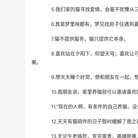
  5.我们家的猫寻找爱情，会毫不犹豫从
  6.真是梦里啥都有，梦见找房子住遇到
  7.猫不提供服务，猫只提供它本身。
  8.喜欢站在夕阳下，仰望天穹；喜欢让
果。
  9.想天天睡个好觉，想和朋友在一起，
  10.我朋友说，家里养猫就可以邀请喜欢
  11.“现在的人啊，有条件的自己养猫，
  12.天天有猫陪伴的日子暂时缓解了我
  13.无论生老病死，贫穷富贵，高矮胖瘦