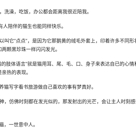
事，洗澡，吃饭，办公都会距离我很近陪我。
望有人陪伴的猫生也能同样快乐。
所以叫它“点点”，是因为它那鹅黄的绒毛外套上，印着许多不同形
如两颗黑珍珠一样闪闪发光。
“猫的肢体语言”就是猫用耳、尾、毛、口、身子来表达自已的心情
是亲热的表现。
活养猫写字看书旅游做自己喜欢的事有梦真好。
有神，仿佛时刻都在发光似的，那发射出的光芒，会让主人时刻感
中猫，一世意中人。