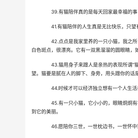
  39.有猫陪伴真的是每天回家最幸福的
  41.有猫陪伴的人生真是无比快乐，只
  42.点点是我家里养的一只小猫，我之
白色斑点，很漂亮。它有一双黑溜溜的圆眼睛，
  43.猫用身子来蹭人是亲热的表现所谓
望。猫要是腻在人的脚下、身旁，用头蹭你的话
  44.时候才可以经济独立想有一个人生
  45.有一只小猫，它小小的，眼睛炯炯
到它的美丽。
  46.愿陪你三世，一世枕边书，一世怀