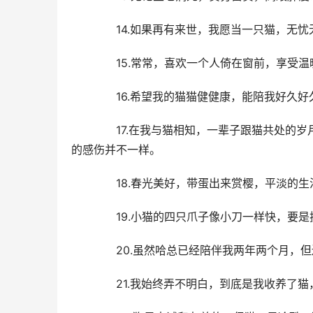
  14.如果再有来世，我愿当一只猫，无
  15.常常，喜欢一个人倚在窗前，享受
  16.希望我的猫猫健健康，能陪我好久好
  17.在我与猫相知，一辈子跟猫共处的
的感伤并不一样。
  18.春光美好，带蛋出来赏樱，平淡的
  19.小猫的四只爪子像小刀一样快，要
  20.虽然哈总已经陪伴我两年两个月，
  21.我始终弄不明白，到底是我收养了