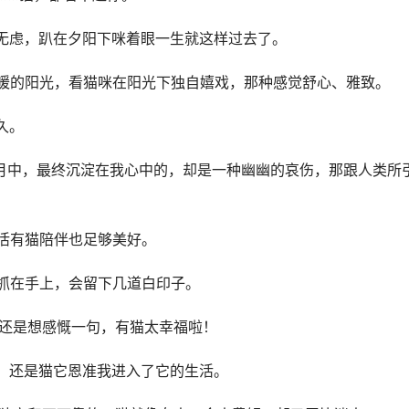
忧无虑，趴在夕阳下咪着眼一生就这样过去了。
温暖的阳光，看猫咪在阳光下独自嬉戏，那种感觉舒心、雅致。
久。
岁月中，最终沉淀在我心中的，却是一种幽幽的哀伤，那跟人类所
生活有猫陪伴也足够美好。
是抓在手上，会留下几道白印子。
但还是想感慨一句，有猫太幸福啦！
猫，还是猫它恩准我进入了它的生活。