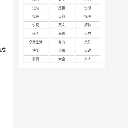
短句
感悟
伤感
唯美
治愈
描写
说说
英文
摘抄
搞笑
高级
经典
享受生活
努力
美好
动成
快乐
语录
英语
爱情
大全
女人
。