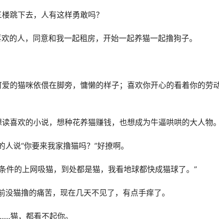
三楼跳下去，人有这样勇敢吗？
喜欢的人，同意和我一起租房，开始一起养猫一起撸狗子。
可爱的猫咪依偎在脚旁，慵懒的样子；喜欢你开心的看着你的劳
想读喜欢的小说，想种花养猫赚钱，也想成为牛逼哄哄的大人物
的人说“你要来我家撸猫吗？”好撩啊。
没条件的上网吸猫，到处都是猫，我看地球都快成猫球了。”
之前没猫撸的痛苦，现在几天不见了，有点手痒了。
……猫，都看不起你。