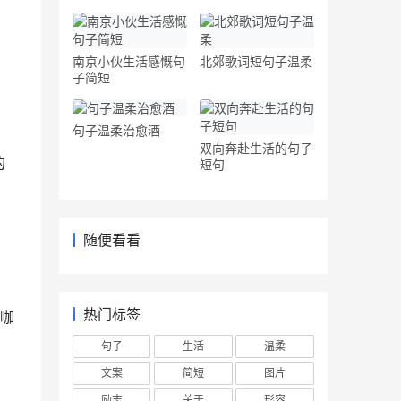
南京小伙生活感慨句
北郊歌词短句子温柔
子简短
句子温柔治愈酒
双向奔赴生活的句子
的
短句
随便看看
热门标签
团咖
句子
生活
温柔
文案
简短
图片
励志
关于
形容