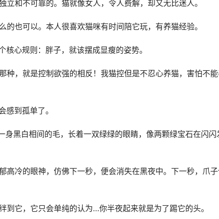
、独立和不可靠的。猫就像女人，令人费解，却又无比迷人。
什么的也可以。本人很喜欢猫咪有时间陪它玩，有养猫经验。
一个核心规则：胖子，就该摆成显瘦的姿势。
的那种，就是控制欲强的相反！我猫控但是不忍心养猫，害怕不能
不会感到孤单了。
有一身黑白相间的毛，长着一双绿绿的眼睛，像两颗绿宝石在闪闪
忧郁高冷的眼神，仿佛下一秒，便会消失在黑夜中。下一秒，爪子
心绊到它，它只会单纯的认为…你半夜起来就是为了踢它的头。