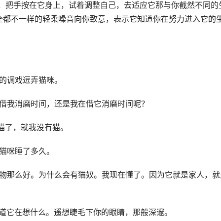
边，把手按在它身上，试着调整自己，去适应它那与你截然不同的
全都不一样的轻柔噪音向你致意，表示它知道你在努力进入它的
搭的调戏逗弄猫咪。
在借我消磨时间，还是我在借它消磨时间呢？
养猫了，就我没有猫。
看猫咪睡了多久。
宠物那么好。为什么会有猫奴。我现在懂了。因为它就是家人，就
知道它在想什么。遥想睫毛下你的眼睛，那般深邃。