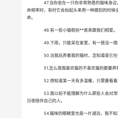
  47.当你坐在一只你非常熟悉的猫咪身
命频率时，有时它会抬起头来用一种跟别的时候
命。
  48.有一些小猫假扮**类来跟我们相爱。
  49.下雨，只能呆在家里，有一搭没一
  50.当我玩弄着我的猫时，怎知道是它
  51.怎么周围喜欢猫的不喜欢猫的都要
  52.想知道某一天有多温暖，只需要看
  53.我以前不能理解为什么那些人会对
日夜陪伴自己的人。
  54.猫咪的眼睛里也是一片湖泊，我不